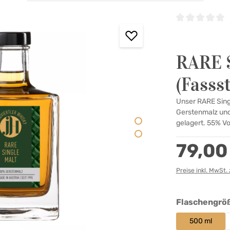
Durchschnittlic
RARE S
(Fasss
Unser RARE Sing
Gerstenmalz und
gelagert. 55% Vo
Regulärer Preis:
79,00
Preise inkl. MwSt.
Flaschengrö
500 ml