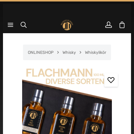
Zum Hauptinhalt springen
Waren
ONLINESHOP
Whisky
Whiskylikör
Bildergalerie überspringen