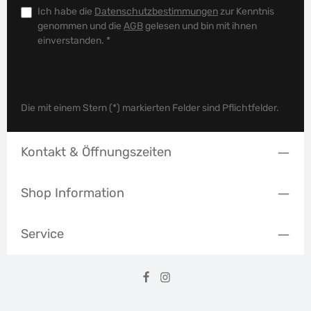
Ich habe die
Datenschutzbestimmungen
zur Kenntnis
genommen und die
AGB
gelesen und bin mit ihnen
einverstanden.
*
Die mit einem Stern (*) markierten Felder sind Pflichtfelder.
Kontakt & Öffnungszeiten
Shop Information
Service