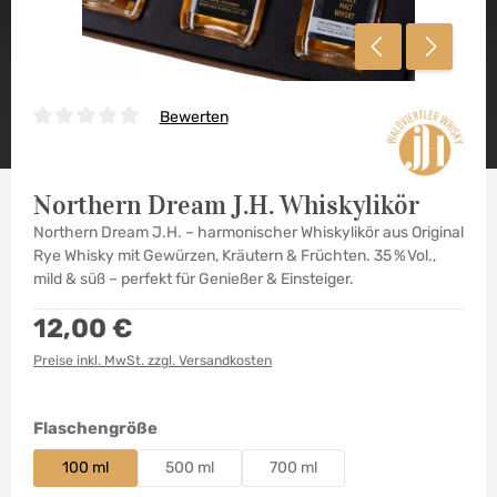
Bewerten
Durchschnittliche Bewertung von 0 von 5 Sternen
Northern Dream J.H. Whiskylikör
Northern Dream J.H. – harmonischer Whiskylikör aus Original
Rye Whisky mit Gewürzen, Kräutern & Früchten. 35 % Vol.,
mild & süß – perfekt für Genießer & Einsteiger.
Regulärer Preis:
12,00 €
Preise inkl. MwSt. zzgl. Versandkosten
auswählen
Flaschengröße
100 ml
500 ml
700 ml