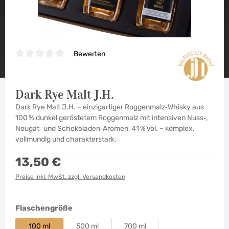
Bewerten
Durchschnittliche Bewertung von 0 von 5 Sternen
Dark Rye Malt J.H.
Dark Rye Malt J.H. – einzigartiger Roggenmalz‑Whisky aus
100 % dunkel geröstetem Roggenmalz mit intensiven Nuss‑,
Nougat‑ und Schokoladen‑Aromen, 41 % Vol. – komplex,
vollmundig und charakterstark.
Regulärer Preis:
13,50 €
Preise inkl. MwSt. zzgl. Versandkosten
auswählen
Flaschengröße
100 ml
500 ml
700 ml