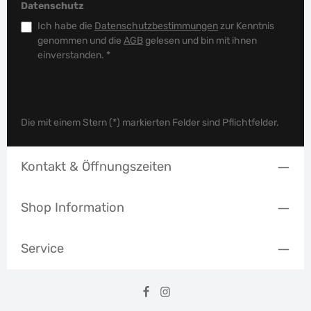
Datenschutz
Ich habe die
Datenschutzbestimmungen
zur Kenntnis
genommen und die
AGB
gelesen und bin mit ihnen
einverstanden.
*
Die mit einem Stern (*) markierten Felder sind Pflichtfelder.
Kontakt & Öffnungszeiten
Shop Information
Service