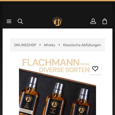
Zum Hauptinhalt springen
Waren
ONLINESHOP
Whisky
Klassische Abfüllungen
Bildergalerie überspringen